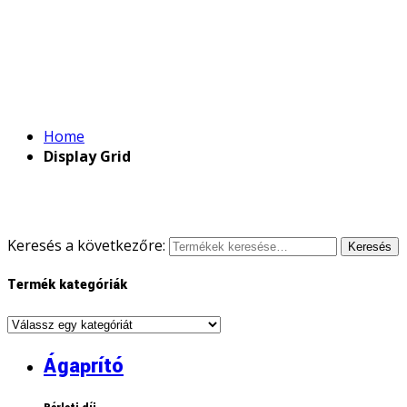
Home
Display Grid
Keresés a következőre:
Keresés
Termék kategóriák
Ágaprító