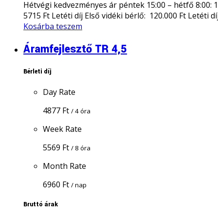
Hétvégi kedvezményes ár péntek 15:00 – hétfő 8:00: 1
5715 Ft Letéti díj Első vidéki bérlő: 120.000 Ft Letéti d
Kosárba teszem
Áramfejlesztő TR 4,5
Bérleti díj
Day Rate
4877
Ft
/ 4 óra
Week Rate
5569
Ft
/ 8 óra
Month Rate
6960
Ft
/ nap
Bruttó árak