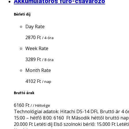
Akkumulátoros fúró-csavarozó
Bérleti díj
Day Rate
2870
Ft
/ 4 óra
Week Rate
3289
Ft
/ 8 óra
Month Rate
4102
Ft
/ nap
Bruttó árak
6160
Ft
/ / Hétvége
Technológiai adatok: Hitachi DS-14 DFL Bruttó ár 4 órá
15:00 – hétfő 8:00: 6160 Ft Második héttől bruttó napi
20.000 Ft Letéti díj Első szolnoki bérlő: 15.000 Ft Letét