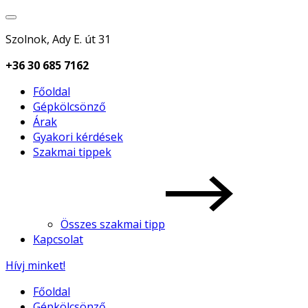
Szolnok, Ady E. út 31
+36 30 685 7162
Főoldal
Gépkölcsönző
Árak
Gyakori kérdések
Szakmai tippek
Összes szakmai tipp
Kapcsolat
Hívj minket!
Főoldal
Gépkölcsönző