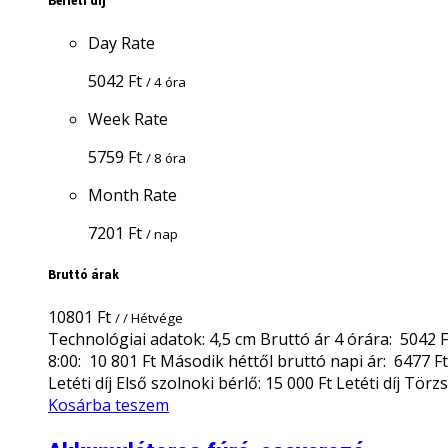
Bérleti díj
Day Rate
5042
Ft
/ 4 óra
Week Rate
5759
Ft
/ 8 óra
Month Rate
7201
Ft
/ nap
Bruttó árak
10801
Ft
/ / Hétvége
Technológiai adatok: 4,5 cm Bruttó ár 4 órára: 5042 Ft
8:00: 10 801 Ft Második héttől bruttó napi ár: 6477 Ft
Letéti díj Első szolnoki bérlő: 15 000 Ft Letéti díj Törz
Kosárba teszem