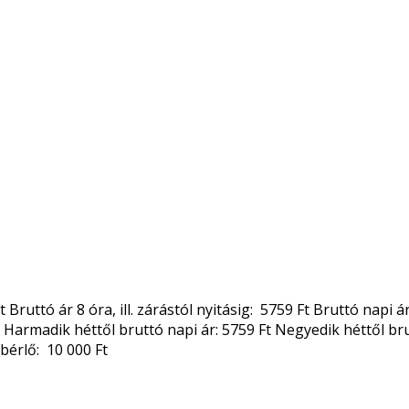
 Bruttó ár 8 óra, ill. zárástól nyitásig: 5759 Ft Bruttó nap
 Harmadik héttől bruttó napi ár: 5759 Ft Negyedik héttől brutt
sbérlő: 10 000 Ft