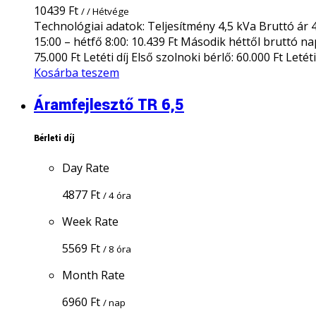
10439
Ft
/ / Hétvége
Technológiai adatok: Teljesítmény 4,5 kVa Bruttó ár 4 
15:00 – hétfő 8:00: 10.439 Ft Második héttől bruttó nap
75.000 Ft Letéti díj Első szolnoki bérlő: 60.000 Ft Letét
Kosárba teszem
Áramfejlesztő TR 6,5
Bérleti díj
Day Rate
4877
Ft
/ 4 óra
Week Rate
5569
Ft
/ 8 óra
Month Rate
6960
Ft
/ nap