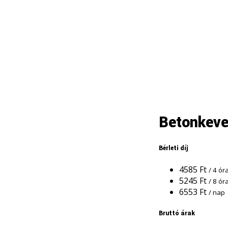
Betonkeve
Bérleti díj
4585
Ft
/ 4 ór
5245
Ft
/ 8 ór
6553
Ft
/ nap
Bruttó árak