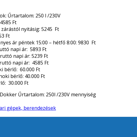
ok: Űrtartalom: 250 l /230V
 4585 Ft
l. zárástól nyitásig: 5245 Ft
53 Ft
yes ár péntek 15:00 – hétfő 8:00: 9830 Ft
uttó napi ár: 5893 Ft
uttó napi ár: 5239 Ft
ruttó napi ár: 4585 Ft
éki bérlő: 60.000 Ft
lnoki bérlő: 40.000 Ft
lő: 30.000 Ft
Dokker Űrtartalom: 250l /230V mennyiség
pari gépek, berendezések