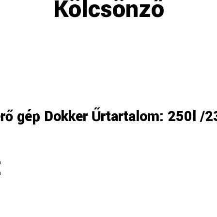
Kölcsönző
rő gép Dokker Űrtartalom: 250l /
a
a