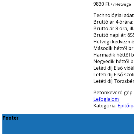
9830
Ft
/ / Hétvége
Technológiai adat
Bruttó ár 4 órára:
Bruttó ár 8 óra, il
Bruttó napi ár: 65
Hétvégi kedvezmén
Második héttől br
Harmadik héttől br
Negyedik héttől b
Letéti díj Első vid
Letéti díj Első szo
Letéti díj Törzsbér
Betonkeverő gép 
Lefoglalom
Kategória:
Építői
Footer