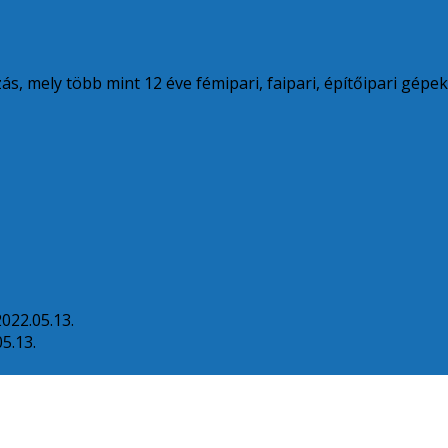
s, mely több mint 12 éve fémipari, faipari, építőipari gépe
2022.05.13.
5.13.