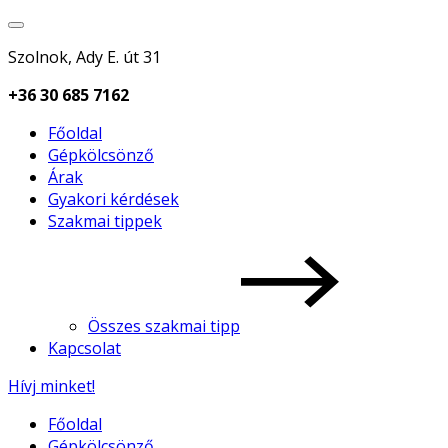
Szolnok, Ady E. út 31
+36 30 685 7162
Főoldal
Gépkölcsönző
Árak
Gyakori kérdések
Szakmai tippek
Összes szakmai tipp
Kapcsolat
Hívj minket!
Főoldal
Gépkölcsönző