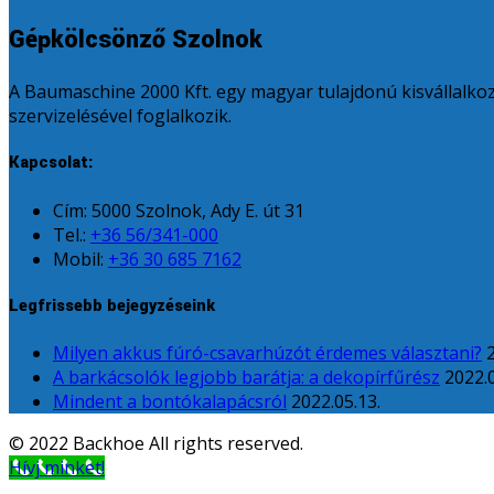
Gépkölcsönző Szolnok
A Baumaschine 2000 Kft. egy magyar tulajdonú kisvállalkozá
szervizelésével foglalkozik.
Kapcsolat:
Cím: 5000 Szolnok, Ady E. út 31
Tel.:
+36 56/341-000
Mobil:
+36 30 685 7162
Legfrissebb bejegyzéseink
Milyen akkus fúró-csavarhúzót érdemes választani?
A barkácsolók legjobb barátja: a dekopírfűrész
2022.0
Mindent a bontókalapácsról
2022.05.13.
© 2022 Backhoe All rights reserved.
Hívj minket!