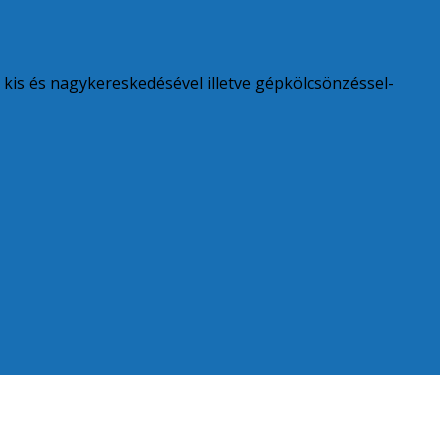
k kis és nagykereskedésével illetve gépkölcsönzéssel-