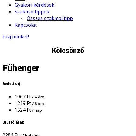
Gyakori kérdések
Szakmai tippek
Összes szakmai tipp
Kapcsolat
Hívj minket!
Kölcsönző
Fűhenger
Bérleti díj
1067
Ft
/ 4 óra
1219
Ft
/ 8 óra
1524
Ft
/ nap
Bruttó árak
2286
Ft
/ / Hétvége