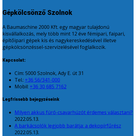
Gépkölcsönző Szolnok
A Baumaschine 2000 Kft. egy magyar tulajdonú
kisvállalkozás, mely több mint 12 éve fémipari, faipari,
építőipari gépek kis és nagykereskedésével illetve
gépkölcsönzéssel-szervizelésével foglalkozik.
Kapcsolat:
Cím: 5000 Szolnok, Ady E. út 31
Tel.:
+36 56/341-000
Mobil:
+36 30 685 7162
Legfrissebb bejegyzéseink
Milyen akkus fúró-csavarhúzót érdemes választani?
2022.05.13.
A barkácsolók legjobb barátja: a dekopírfűrész
2022.05.13.