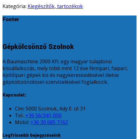
Kategória:
Kiegészítők, tartozékok
Footer
Gépkölcsönző Szolnok
A Baumaschine 2000 Kft. egy magyar tulajdonú
kisvállalkozás, mely több mint 12 éve fémipari, faipari,
építőipari gépek kis és nagykereskedésével illetve
gépkölcsönzéssel-szervizelésével foglalkozik.
Kapcsolat:
Cím: 5000 Szolnok, Ady E. út 31
Tel.:
+36 56/341-000
Mobil:
+36 30 685 7162
Legfrissebb bejegyzéseink