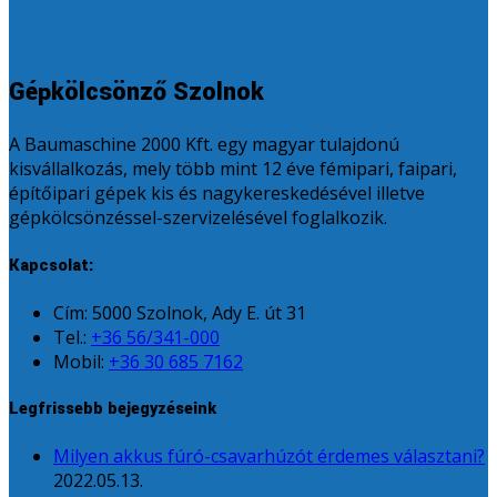
Gépkölcsönző Szolnok
A Baumaschine 2000 Kft. egy magyar tulajdonú
kisvállalkozás, mely több mint 12 éve fémipari, faipari,
építőipari gépek kis és nagykereskedésével illetve
gépkölcsönzéssel-szervizelésével foglalkozik.
Kapcsolat:
Cím: 5000 Szolnok, Ady E. út 31
Tel.:
+36 56/341-000
Mobil:
+36 30 685 7162
Legfrissebb bejegyzéseink
Milyen akkus fúró-csavarhúzót érdemes választani?
2022.05.13.